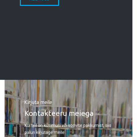
Kirjuta meile
Kontakteeru meiega
Kui teil on küsimusi või soovite pakkumist, siis
palun kirjutage meile