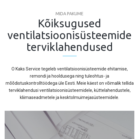
MIDA PAKUME
Kõiksugused
ventilatsioonisüsteemide
terviklahendused
O Kaks Service tegeleb ventilatsioonisüsteemide ehitamise,
remondi ja hooldusega ning tuleohtus- ja
mõõdistuskontrolltöödega üle Eesti. Meie käest on võimalik tellida
terviklahendusi ventilatsioonisüsteemidele, küttelahendustele,
kliimaseadmetele ja kesktolmuimejasüsteemidele.