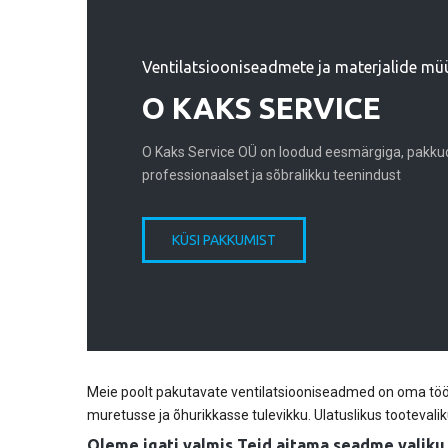
Ventilatsiooniseadmete ja materjalide mü
O KAKS SERVICE
O Kaks Service OÜ on loodud eesmärgiga, pakkud
professionaalset ja sõbralikku teenindust
KÜSI PAKKUMIST
Meie poolt pakutavate ventilatsiooniseadmed on oma töö
muretusse ja õhurikkasse tulevikku. Ulatuslikus tooteval
Oleme igati valmis Teid aitama seadme valiku 