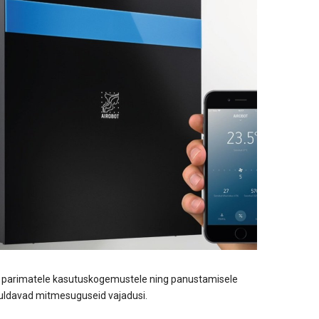
b parimatele kasutuskogemustele ning panustamisele
ahuldavad mitmesuguseid vajadusi.