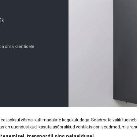
ük
a oma klientidele
ea jooksul võimalikult madalate kogukuludega. Seadmete valik tugine
ikus on uuenduslikud, kasutajasõbralikud ventilatsiooniseadmed, mis r
tegemisel, transpordil ning paigaldusel.