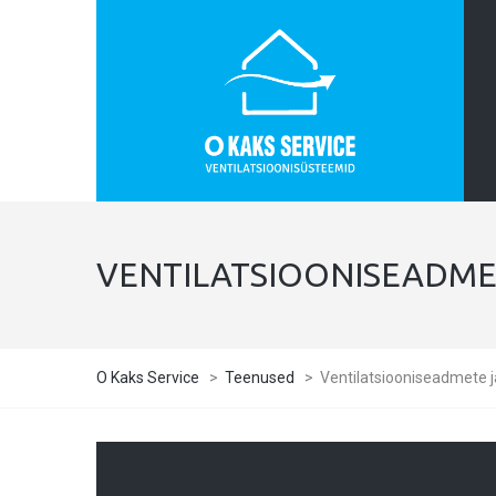
VENTILATSIOONISEADME
O Kaks Service
>
Teenused
>
Ventilatsiooniseadmete 