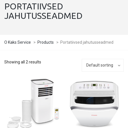
PORTATIIVSED
JAHUTUSSEADMED
O Kaks Service
>
Products
>
Portatiivsed jahutusseadmed
Showing all 2 results
Default sorting